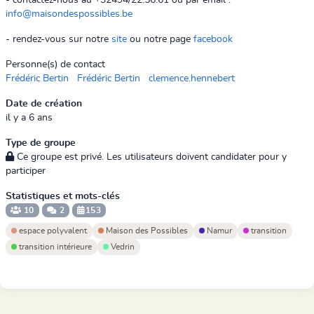
- contactez-nous au +32494/22.56.61 ou par email :
info@maisondespossibles.be
- rendez-vous sur notre
site
ou notre page
facebook
Personne(s) de contact
Frédéric Bertin
Frédéric Bertin
clemence.hennebert
Date de création
il y a 6 ans
Type de groupe
Ce groupe est privé. Les utilisateurs doivent candidater pour y
participer
Statistiques et mots-clés
10
2
153
espace polyvalent
Maison des Possibles
Namur
transition
transition intérieure
Vedrin