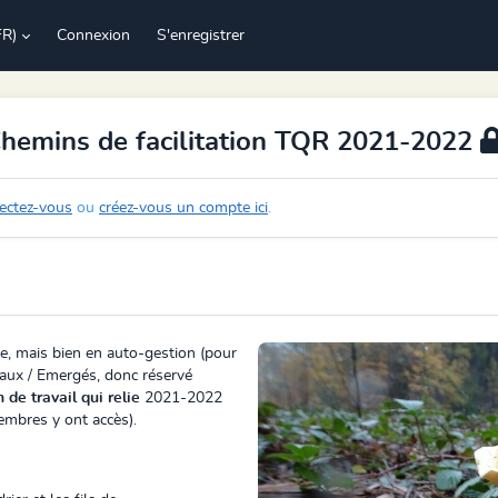
FR)
Connexion
S'enregistrer
Chemins de facilitation TQR 2021-2022
ectez-vous
ou
créez-vous un compte ici
.
lle, mais bien en auto-gestion (pour
beaux / Emergés, donc
réservé
n de travail qui relie
2021-2022
membres y ont accès
).