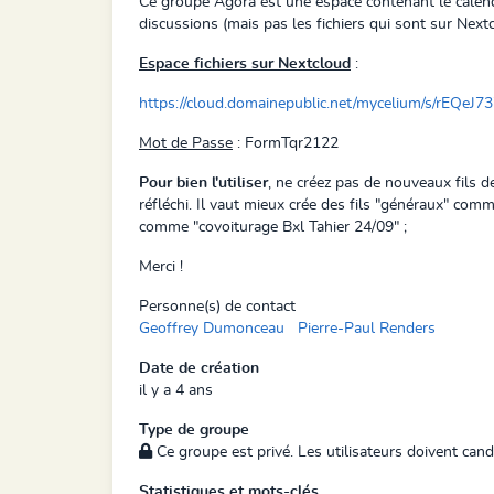
Ce groupe Agora est une espace contenant le calendri
discussions (mais pas les fichiers qui sont sur Nextc
Espace fichiers sur Nextcloud
:
https://cloud.domainepublic.net/mycelium/s/rEQe
Mot de Passe
: FormTqr2122
Pour bien l'utiliser
, ne créez pas de nouveaux fils d
réfléchi. Il vaut mieux crée des fils "généraux" comm
comme "covoiturage Bxl Tahier 24/09" ;
Merci !
Personne(s) de contact
Geoffrey Dumonceau
Pierre-Paul Renders
Date de création
il y a 4 ans
Type de groupe
Ce groupe est privé. Les utilisateurs doivent cand
Statistiques et mots-clés