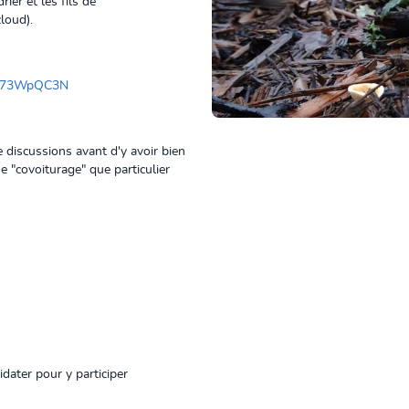
er et les fils de
loud).
J7373WpQC3N
e discussions avant d'y avoir bien
e "covoiturage" que particulier
idater pour y participer