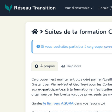
Réseau Transition
Vue d'ensemble
Locale (
Suites de la formation 
Si vous souhaitez participer à ce groupe,
conn
À propos
Rejoindre
Ce groupe n'est maintenant plus géré par
Terr'Evei
l'instant par Pierre-Paul et Geoffrey) pour les Cor
aux
ex-
participant.e.s à la formation en facilitatio
organisée par Terr'Eveille (
groupe privé, seuls les 
Gardez
le lien vers AGORA
dans vos favoris ;o)