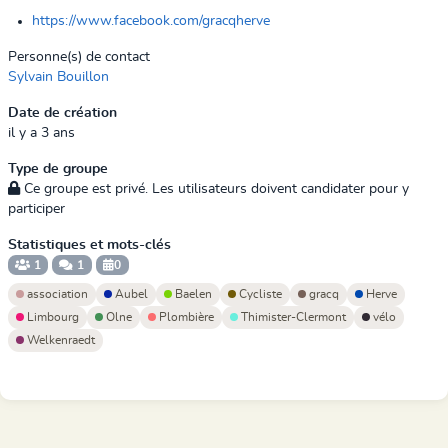
https://www.facebook.com/gracqherve
Personne(s) de contact
Sylvain Bouillon
Date de création
il y a 3 ans
Type de groupe
Ce groupe est privé. Les utilisateurs doivent candidater pour y
participer
Statistiques et mots-clés
1
1
0
association
Aubel
Baelen
Cycliste
gracq
Herve
Limbourg
Olne
Plombière
Thimister-Clermont
vélo
Welkenraedt